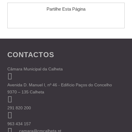
Partilhe Esta Página
CONTACTOS
Câmara Municipal da Calheta
Avenida D. Manuel I, nº 46 - Edifício Paços do Concelho
9370 – 135 Calheta
291 820 200
963 434 157
camara@cmcalheta.pt