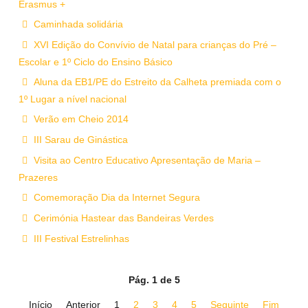
Erasmus +
Caminhada solidária
XVI Edição do Convívio de Natal para crianças do Pré –
Escolar e 1º Ciclo do Ensino Básico
Aluna da EB1/PE do Estreito da Calheta premiada com o
1º Lugar a nível nacional
Verão em Cheio 2014
III Sarau de Ginástica
Visita ao Centro Educativo Apresentação de Maria –
Prazeres
Comemoração Dia da Internet Segura
Cerimónia Hastear das Bandeiras Verdes
III Festival Estrelinhas
Pág. 1 de 5
Início
Anterior
1
2
3
4
5
Seguinte
Fim