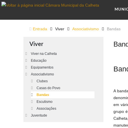
MUNI
Entrada
Viver
Associativismo
Bandas
Ban
Viver
Viver na Calheta
Educação
Band
Equipamentos
Associativismo
Clubes
Casas do Povo
A banda
Bandas
denomin
Escutismo
em vári
Associações
grupo é
Juventude
Calheta
manuten