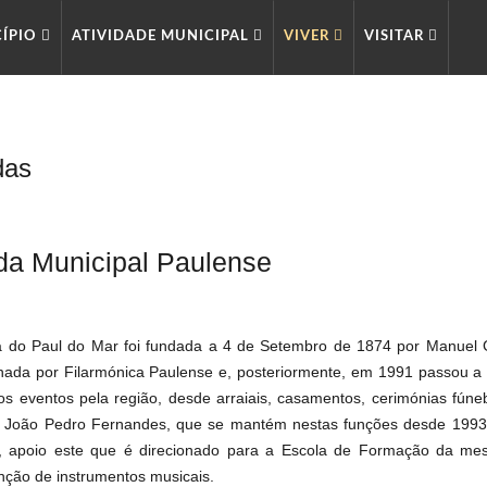
CÍPIO
ATIVIDADE MUNICIPAL
VIVER
VISITAR
das
a Municipal Paulense
 do Paul do Mar foi fundada a 4 de Setembro de 1874 por Manuel Go
ada por Filarmónica Paulense e, posteriormente, em 1991 passou a 
os eventos pela região, desde arraiais, casamentos, cerimónias fúnebr
 João Pedro Fernandes, que se mantém nestas funções desde 1993
, apoio este que é direcionado para a Escola de Formação da me
ção de instrumentos musicais.