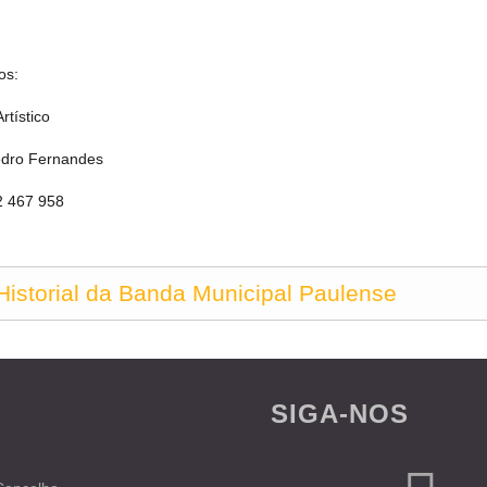
os:
Artístico
edro Fernandes
62 467 958
Historial da Banda Municipal Paulense
SIGA-NOS