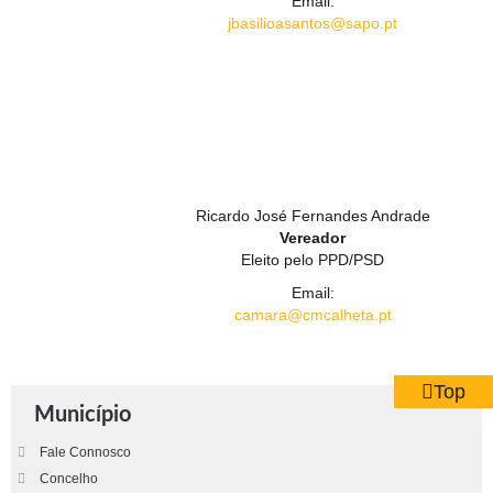
Email:
jbasilioasantos@sapo.pt
Ricardo José Fernandes Andrade
Vereador
Eleito pelo PPD/PSD
Email:
camara@cmcalheta.pt
Top
Município
Fale Connosco
Concelho