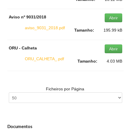
Aviso nº 9031/2018
Abrir
aviso_9031_2018.pdf
Tamanho:
195.99 kB
ORU - Calheta
Abrir
ORU_CALHETA_.pdf
Tamanho:
4.03 MB
Ficheiros por Página
Documentos