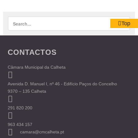
Top
CONTACTOS
Câmara Municipal da Calheta
Avenida D. Manuel I, nº 46 - Edifício Paços do Concelho
9370 – 135 Calheta
291 820 200
963 434 157
camara@cmcalheta.pt