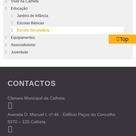
Viver na Calheta
Educação
Jardins de Infância
Escolas Básicas
Escola Secundária
Equipamentos
Top
Associativismo
Juventude
CONTACTOS
Câmara Municipal da Calheta
Avenida D. Manuel I, nº 46 - Edifício Paços do Concelho
9370 – 135 Calheta