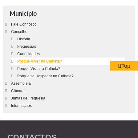
Município
Fale Connosco
Concelho
História
Freguesias
Curiosidades
Porque Viver na Calheta?
Top
Porque Visitar a Calheta?
Porque se Hospedar na Calheta?
Assembleia
Câmara
Juntas de Freguesia
Informações
CONTACTOS