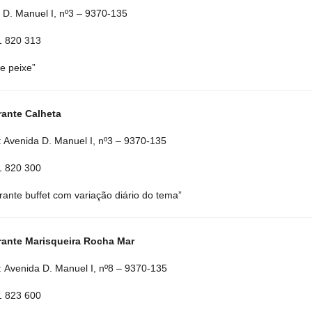
 D. Manuel I, nº3 – 9370-135
91 820 313
e peixe”
rante Calheta
 Avenida D. Manuel I, nº3 – 9370-135
91 820 300
rante buffet com variação diário do tema”
rante Marisqueira Rocha Mar
 Avenida D. Manuel I, nº8 – 9370-135
91 823 600