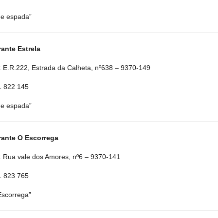
 de espada”
ante Estrela
 E.R.222, Estrada da Calheta, nº638 – 9370-149
91 822 145
 de espada”
rante O Escorrega
 Rua vale dos Amores, nº6 – 9370-141
91 823 765
 Escorrega”