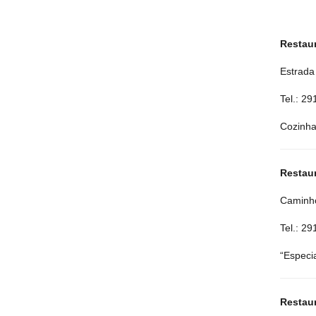
Restau
Estrada
Tel.: 2
Cozinha
Restau
Caminho
Tel.: 2
“Especi
Restau