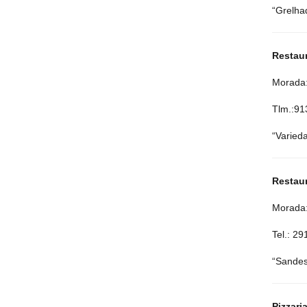
“Grelha
Restau
Morada:
Tlm.:91
“Varied
Restaur
Morada:
Tel.: 2
“Sandes
Pizzari