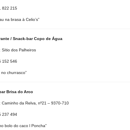
91 822 215
au na brasa à Celio’s”
rante / Snack-bar Copo de Água
 Sítio dos Palheiros
36 152 546
 no churrasco”
ar Brisa do Arco
 Caminho da Relva, nº21 – 9370-710
65 237 494
no bolo do caco l Poncha”