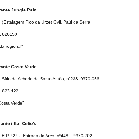
rante Jungle Rain
 (Estalagem Pico da Urze) Ovil, Paúl da Serra
91 820150
da regional”
rante Costa Verde
 Sítio da Achada de Santo Antão, nº233–9370-056
91 823 422
 Costa Verde”
ante / Bar Celio’s
 E.R.222 - Estrada do Arco, nº448 – 9370-702