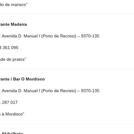
do de marisco”
rante Madeira
 Avenida D. Manuel I (Porto de Recreio) – 9370-135
3 361 095
ade de pratos”
ante / Bar O Mordisco
 Avenida D. Manuel I (Porto de Recreio) – 9370-135
91 287 017
 à Mordisco”
a Akikalheta