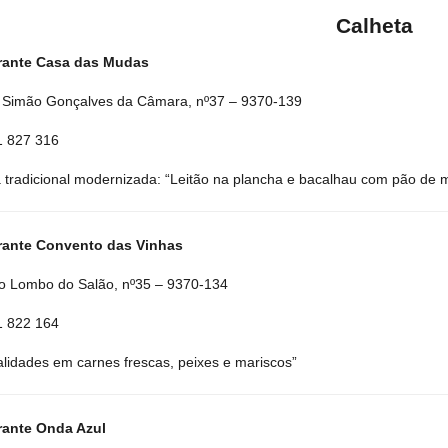
Calheta
rante Casa das Mudas
 Simão Gonçalves da Câmara, nº37 – 9370-139
91 827 316
 tradicional modernizada: “Leitão na plancha e bacalhau com pão de m
rante Convento das Vinhas
 Lombo do Salão, nº35 – 9370-134
91 822 164
alidades em carnes frescas, peixes e mariscos”
rante Onda Azul