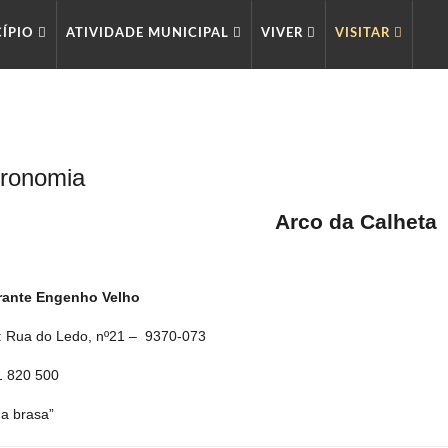
CÍPIO
ATIVIDADE MUNICIPAL
VIVER
VISITAR
ronomia
Arco da Calheta
rante Engenho Velho
 Rua do Ledo, nº21 – 9370-073
91 820 500
na brasa”