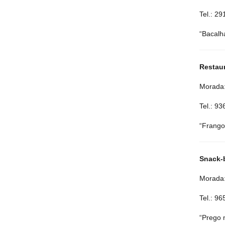
Tel.: 2
“Bacalh
Restau
Morada:
Tel.: 9
“Frango
Snack-b
Morada:
Tel.: 9
“Prego 