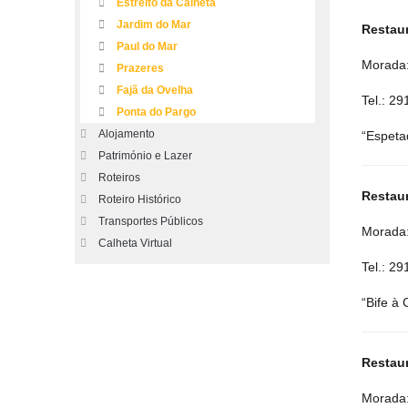
Estreito da Calheta
Jardim do Mar
Restau
Paul do Mar
Morada:
Prazeres
Fajã da Ovelha
Tel.: 2
Ponta do Pargo
Alojamento
“Espeta
Património e Lazer
Roteiros
Restau
Roteiro Histórico
Transportes Públicos
Morada:
Calheta Virtual
Tel.: 2
“Bife à
Restaur
Morada: