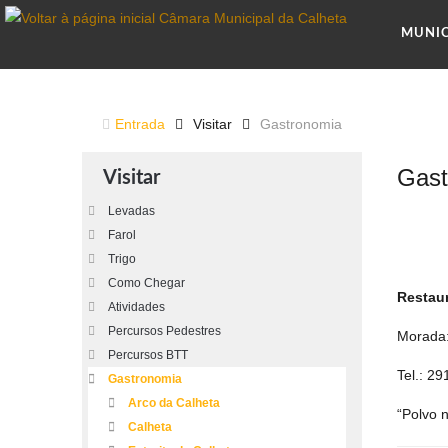
MUNI
Entrada
Visitar
Gastronomia
Gast
Visitar
Levadas
Farol
Trigo
Como Chegar
Restau
Atividades
Percursos Pedestres
Morada:
Percursos BTT
Tel.: 2
Gastronomia
Arco da Calheta
“Polvo 
Calheta