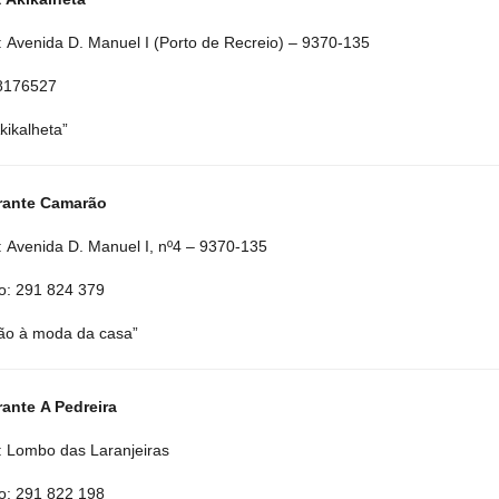
 Avenida D. Manuel I (Porto de Recreio) – 9370-135
68176527
kikalheta”
rante Camarão
 Avenida D. Manuel I, nº4 – 9370-135
o: 291 824 379
ão à moda da casa”
ante A Pedreira
 Lombo das Laranjeiras
o: 291 822 198