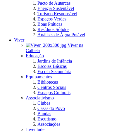
Pacto de Autarcas
Energia Sustentável
Turismo Responsável
Espaços Verdes
Boas Práticas
Resíduos Sólidos
Análises de Água Potável
Viver
Viver na
Calheta
Educação
Jardins de Infância
Escolas Básicas
Escola Secundária
Equipamentos
Bibliotecas
Centros Sociais
Espaços Culturais
Associativismo
Clubes
Casas do Povo
Bandas
Escutismo
Associações
Juventude