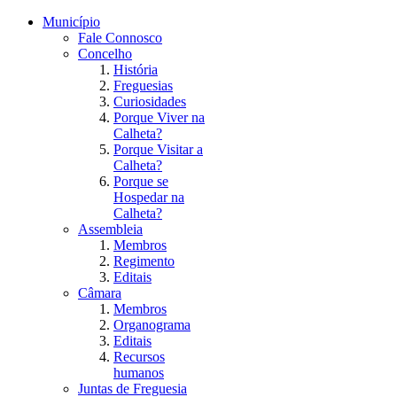
Município
Fale Connosco
Concelho
História
Freguesias
Curiosidades
Porque Viver na
Calheta?
Porque Visitar a
Calheta?
Porque se
Hospedar na
Calheta?
Assembleia
Membros
Regimento
Editais
Câmara
Membros
Organograma
Editais
Recursos
humanos
Juntas de Freguesia