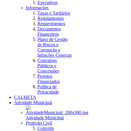
Executivos
Informações
Taxas e Tarifários
Regulamentos
Requerimentos
Documentos
Financeiros
Plano de Gestão
de Riscos e
Corrupção e
Infrações Conexas
Concursos
Públicos e
Concessões
Projetos
Financiados
Política de
Privacidade
CALHETA
Atividade Municipal
Atividade Municipal
Proteção Civil
Conceito