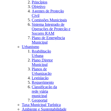
Princípios
Objetivo
Agentes de Proteção
Civil
Comissões Municipais
Sistema Integrado de
Operações de Proteção e
Socorro RAM
Plano de Emergência
Municipal
Urbanismo
Reabilitação
Urbana
Plano Diretor
Municipal
Planos de
Urbanização
Legislação
Requerimento
Classificação da
rede viária
municipal
Geoportal
Taxa Municipal Turística
Ambiente e Sustentabilidade