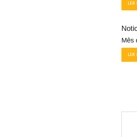
LER 
Noti
Mês 
LER 