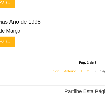
MAIS...
cias Ano de 1998
de Março
MAIS...
Pág. 3 de 3
Início
Anterior
1
2
3
Se
Partilhe Esta Pág