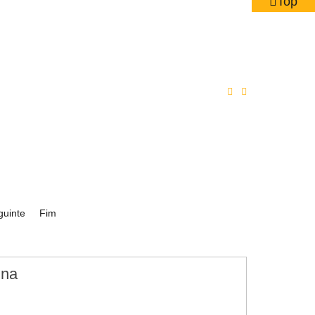
Top
guinte
Fim
ina