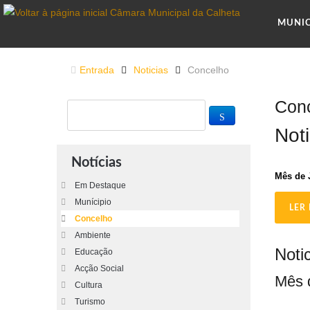
MUNI
Entrada
Noticias
Concelho
Con
Not
Notícias
Mês de 
Em Destaque
Munícipio
LER 
Concelho
Ambiente
Noti
Educação
Acção Social
Mês 
Cultura
Turismo