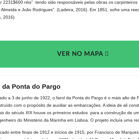
r 2231$600 réis”
tendo sido responsáveis pelas obras os carpinteiro
 Almeida e João Rodrigues”. (Ladeira, 2016).
Em 1851, sofre uma reedi
, 2016).
VER NO MAPA
l da Ponta do Pargo
ado a 3 de junho de 1922, o farol da Ponta do Pargo é o mais alto de
truído com o propósito de auxiliar as embarcações. A ideia de ali const
ais do século XIX houve os primeiros estudos
para a construção de um 
genheiro do Ministério da Marinha em Lisboa. O projeto incluía uma res
ficado entre finais de 1912 e inícios de 1915, por Francisco de Marque