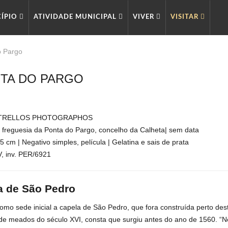
CÍPIO
ATIVIDADE MUNICIPAL
VIVER
VISITAR
o Pargo
TA DO PARGO
TRELLOS PHOTOGRAPHOS
a freguesia da Ponta do Pargo, concelho da Calheta| sem data
5 cm | Negativo simples, película | Gelatina e sais de prata
 inv. PER/6921
ja de São Pedro
omo sede inicial a capela de São Pedro, que fora construída perto des
de meados do século XVI, consta que surgiu antes do ano de 1560. “N