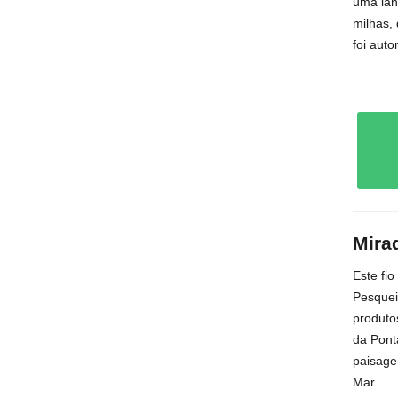
uma lan
milhas,
foi aut
Mira
Este fi
Pesquei
produto
da Pont
paisage
Mar.