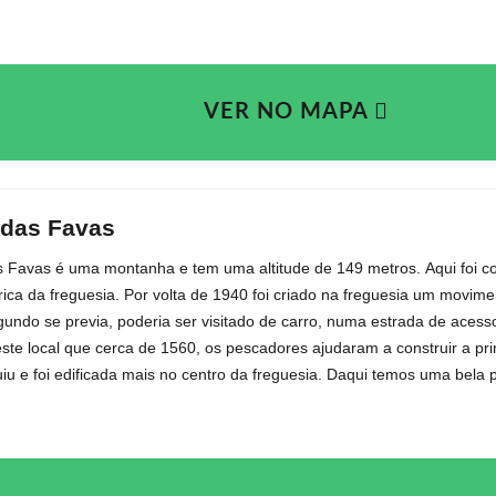
VER NO MAPA
 das Favas
s Favas é uma montanha e tem uma altitude de 149 metros.
Aqui foi 
ica da freguesia. Por volta de 1940 foi criado na freguesia um movime
gundo se previa, poderia ser visitado de carro, numa estrada de acesso
este local que cerca de 1560, os pescadores ajudaram a construir a pr
uiu e foi edificada mais no centro da freguesia.
Daqui temos uma bela p