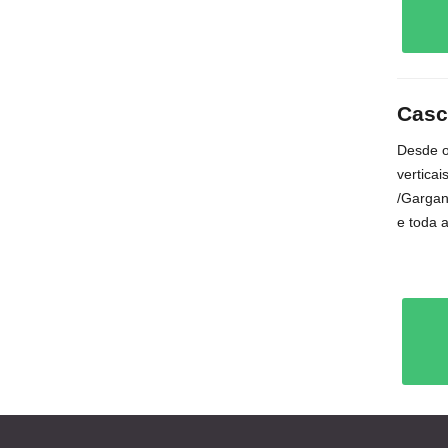
Casc
Desde o
verticai
/Gargan
e toda 