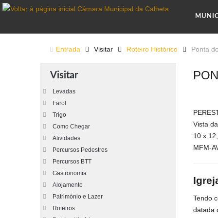
MUNI
Entrada
Visitar
Roteiro Histórico
Ponta d
PON
Visitar
Levadas
Farol
PERES
Trigo
Vista d
Como Chegar
10 x 12,
Atividades
MFM-AV,
Percursos Pedestres
Percursos BTT
Gastronomia
Igre
Alojamento
Património e Lazer
Tendo c
Roteiros
datada 