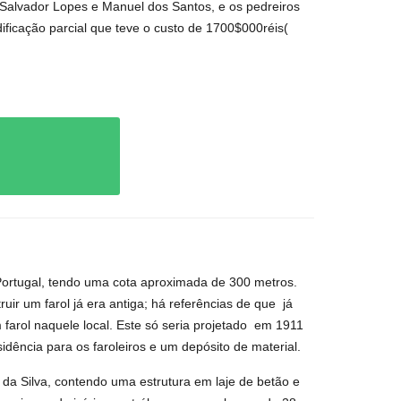
s Salvador Lopes e Manuel dos Santos, e os pedreiros
ficação parcial que teve o custo de 1700$000réis(
 Portugal, tendo uma cota aproximada de 300 metros.
ruir um farol já era antiga; há referências de que
já
farol naquele local. Este só seria projetado
em 1911
idência para os faroleiros e um depósito de material.
s da Silva, contendo uma estrutura em laje de betão e