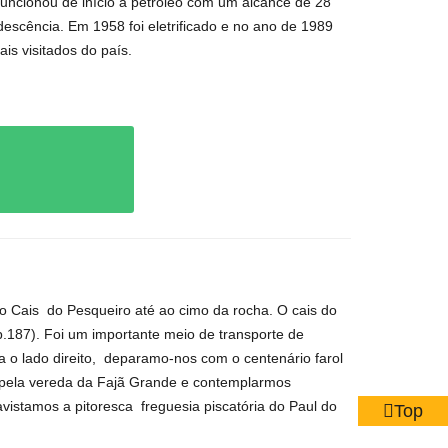
funcionou de início a petróleo com um alcance de 28
escência. Em 1958 foi eletrificado e no ano de 1989
is visitados do país.
o Cais
do Pesqueiro até ao cimo da rocha.
O cais do
p.187). Foi um importante meio de transporte de
o lado direito,
deparamo-nos com o centenário farol
a pela vereda da Fajã Grande e contemplarmos
vistamos a pitoresca
freguesia piscatória do Paul do
Top