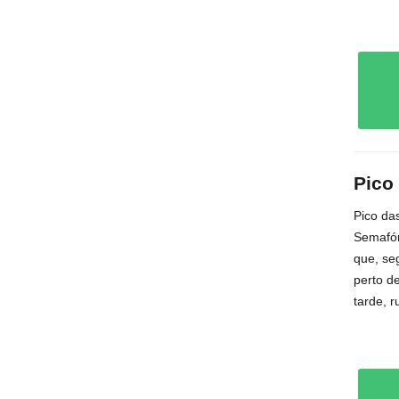
Pico
Pico da
Semafór
que, se
perto d
tarde, r