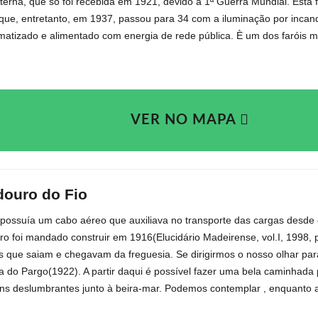
terna, que só foi recebida em 1921, devido à 1ª Guerra Mundial. Esta 
 que, entretanto, em 1937, passou para 34 com a iluminação por incand
omatizado e alimentado com energia de rede pública. È um dos faróis ma
VER NO MAPA
douro do Fio
o possuía um cabo aéreo que auxiliava no transporte das cargas desde 
ro foi mandado construir em 1916(Elucidário Madeirense, vol.I, 1998, 
s que saiam e chegavam da freguesia. Se dirigirmos o nosso olhar para 
a do Pargo(1922). A partir daqui é possível fazer uma bela caminhad
ns deslumbrantes junto à beira-mar. Podemos contemplar , enquanto a