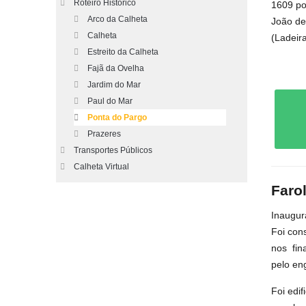
Roteiro Histórico
1609 po
Arco da Calheta
João de
Calheta
(Ladeira
Estreito da Calheta
Fajã da Ovelha
Jardim do Mar
Paul do Mar
Ponta do Pargo
Prazeres
Transportes Públicos
Calheta Virtual
Faro
Inaugur
Foi cons
nos
fin
pelo en
Foi edi