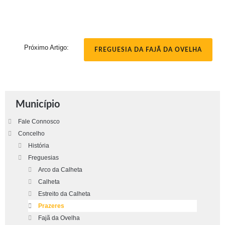
Próximo Artigo:
FREGUESIA DA FAJÃ DA OVELHA
Município
Fale Connosco
Concelho
História
Freguesias
Arco da Calheta
Calheta
Estreito da Calheta
Prazeres
Fajã da Ovelha