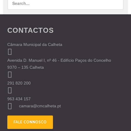
CONTACTOS
Câmara Municipal da Calheta
Avenida D. Manuel I, nº 46 - Edifício Paços do Concelho
9370 – 135 Calheta
291 820 200
963 434 157
camara@cmcalheta.pt
FALE CONNOSCO