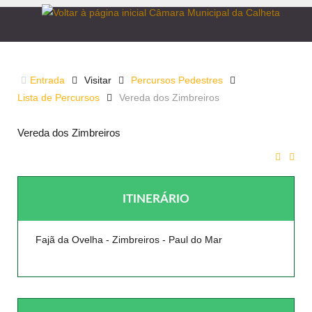
VEREDA DOS ZIMBREIROS
Entrada
Visitar
Percursos Pedestres
Lista de Percursos
Vereda dos Zimbreiros
Vereda dos Zimbreiros
ITINERÁRIO
Fajã da Ovelha - Zimbreiros - Paul do Mar