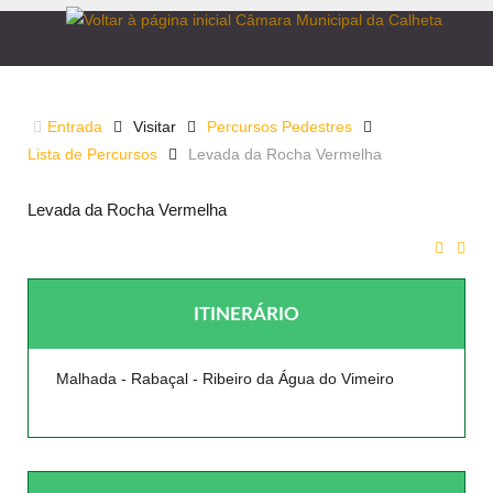
LEVADA DA ROCHA VERMELHA
Entrada
Visitar
Percursos Pedestres
Lista de Percursos
Levada da Rocha Vermelha
Levada da Rocha Vermelha
ITINERÁRIO
Malhada - Rabaçal - Ribeiro da Água do Vimeiro