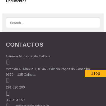
Documentos
CONTACTOS
Câmara Municipal da Calheta
Avenida D. Manuel I, nº 46 - Edifício Paços do Concelho
Top
9370 – 135 Calheta
291 820 200
963 434 157
camara@cmcalheta.pt