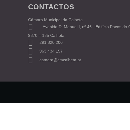
CONTACTOS
Câmara Municipal da Calheta
Avenida D. Manuel I, nº 46 - Edifício Paços do
9370 – 135 Calheta
291 820 200
963 434 157
camara@cmcalheta.pt