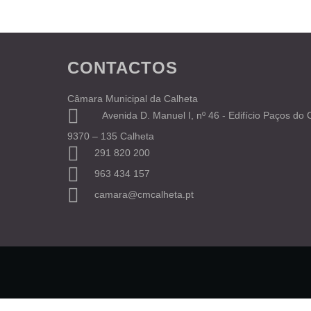
CONTACTOS
Câmara Municipal da Calheta
Avenida D. Manuel I, nº 46 - Edifício Paços do
9370 – 135 Calheta
291 820 200
963 434 157
camara@cmcalheta.pt