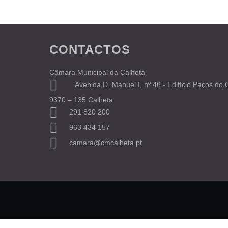
CONTACTOS
Câmara Municipal da Calheta
Avenida D. Manuel I, nº 46 - Edifício Paços do
9370 – 135 Calheta
291 820 200
963 434 157
camara@cmcalheta.pt