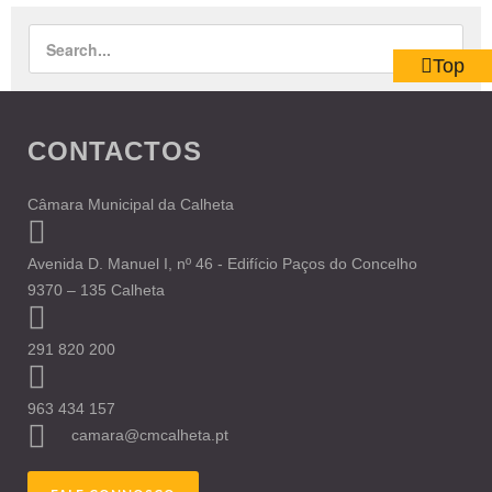
Top
CONTACTOS
Câmara Municipal da Calheta
Avenida D. Manuel I, nº 46 - Edifício Paços do Concelho
9370 – 135 Calheta
291 820 200
963 434 157
camara@cmcalheta.pt