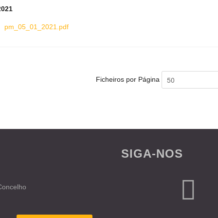
2021
pm_05_01_2021.pdf
Ficheiros por Página
SIGA-NOS
 Concelho