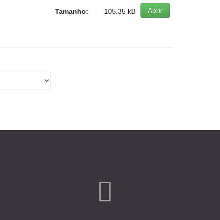
Abrir
Tamanho:
105.35 kB