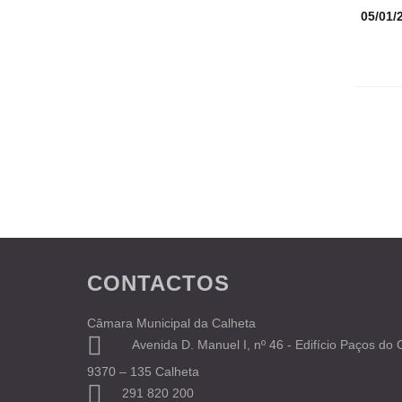
05/01/
CONTACTOS
Câmara Municipal da Calheta
Avenida D. Manuel I, nº 46 - Edifício Paços do
9370 – 135 Calheta
291 820 200