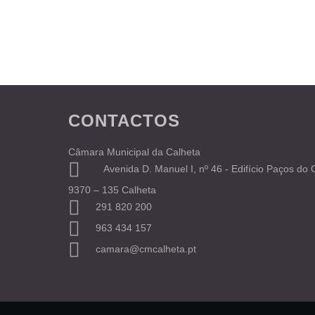
CONTACTOS
Câmara Municipal da Calheta
Avenida D. Manuel I, nº 46 - Edifício Paços do
9370 – 135 Calheta
291 820 200
963 434 157
camara@cmcalheta.pt