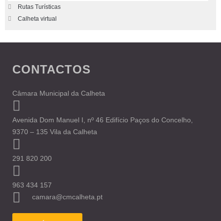
Rutas Turísticas
Calheta virtual
CONTACTOS
Câmara Municipal da Calheta
Avenida Dom Manuel I, nº 46 Edifício Paços do Concelho,
9370 – 135 Vila da Calheta
291 820 200
963 434 157
camara@cmcalheta.pt