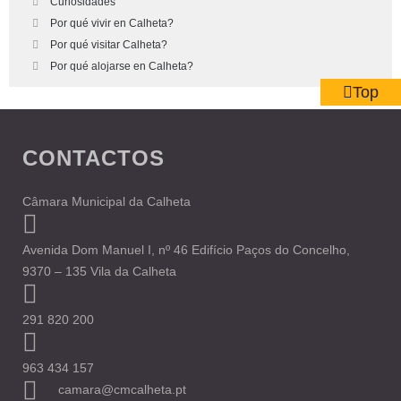
Curiosidades
Por qué vivir en Calheta?
Por qué visitar Calheta?
Por qué alojarse en Calheta?
Top
CONTACTOS
Câmara Municipal da Calheta
Avenida Dom Manuel I, nº 46 Edifício Paços do Concelho,
9370 – 135 Vila da Calheta
291 820 200
963 434 157
camara@cmcalheta.pt