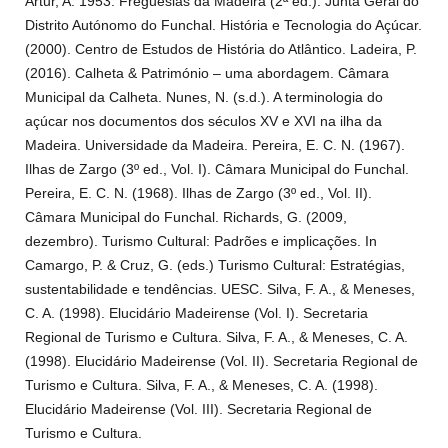
Artur, A. 1953. Freguesias da Madeira (2ª ed.). Junta Geral do
Distrito Autónomo do Funchal. História e Tecnologia do Açúcar.
(2000). Centro de Estudos de História do Atlântico. Ladeira, P.
(2016). Calheta & Património – uma abordagem. Câmara
Municipal da Calheta. Nunes, N. (s.d.). A terminologia do
açúcar nos documentos dos séculos XV e XVI na ilha da
Madeira. Universidade da Madeira. Pereira, E. C. N. (1967).
Ilhas de Zargo (3º ed., Vol. I). Câmara Municipal do Funchal.
Pereira, E. C. N. (1968). Ilhas de Zargo (3º ed., Vol. II).
Câmara Municipal do Funchal. Richards, G. (2009,
dezembro). Turismo Cultural: Padrões e implicações. In
Camargo, P. & Cruz, G. (eds.) Turismo Cultural: Estratégias,
sustentabilidade e tendências. UESC. Silva, F. A., & Meneses,
C. A. (1998). Elucidário Madeirense (Vol. I). Secretaria
Regional de Turismo e Cultura. Silva, F. A., & Meneses, C. A.
(1998). Elucidário Madeirense (Vol. II). Secretaria Regional de
Turismo e Cultura. Silva, F. A., & Meneses, C. A. (1998).
Elucidário Madeirense (Vol. III). Secretaria Regional de
Turismo e Cultura.