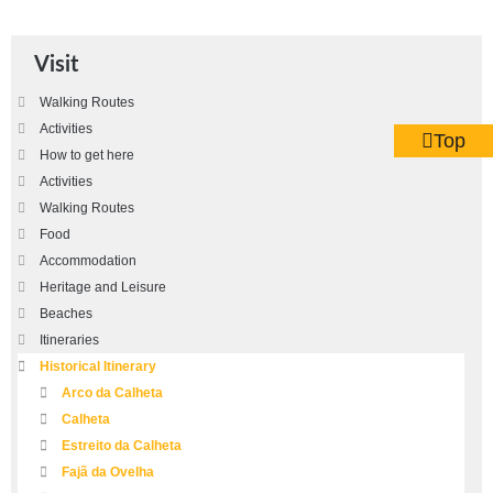
Visit
Walking Routes
Activities
Top
How to get here
Activities
Walking Routes
Food
Accommodation
Heritage and Leisure
Beaches
Itineraries
Historical Itinerary
Arco da Calheta
Calheta
Estreito da Calheta
Fajã da Ovelha