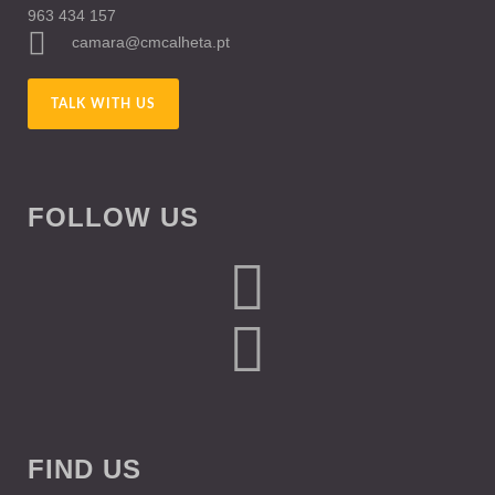
963 434 157
camara@cmcalheta.pt
TALK WITH US
FOLLOW US
FIND US