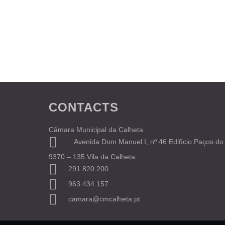
CONTACTS
Câmara Municipal da Calheta
Avenida Dom Manuel I, nº 46 Edifício Paços do
9370 – 135 Vila da Calheta
291 820 200
963 434 157
camara@cmcalheta.pt