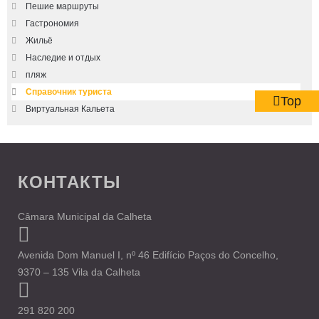
Пешие маршруты
Гастрономия
Жильё
Наследие и отдых
пляж
Справочник туриста
Top
Виртуальная Кальета
КОНТАКТЫ
Câmara Municipal da Calheta
Avenida Dom Manuel I, nº 46 Edifício Paços do Concelho,
9370 – 135 Vila da Calheta
291 820 200