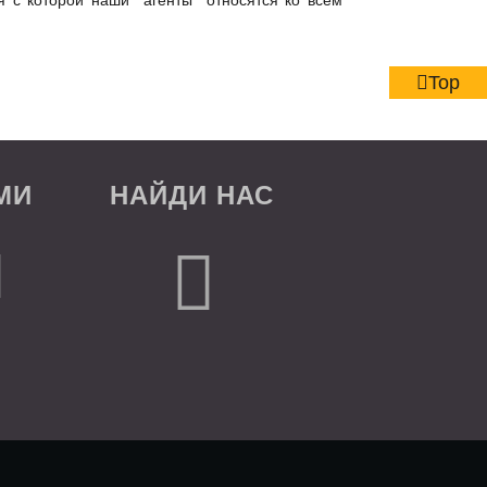
я с которой наши агенты относятся ко всем
Top
МИ
НАЙДИ НАС