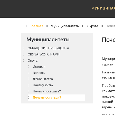
МУНИЦИПА
Главная
Муниципалитеты
Округа
Поче
Поче
Муниципалитеты
ОБРАЩЕНИЕ ПРЕЗИДЕНТА
СВЯЗАТЬСЯ С НАМИ
Муницип
Округа
туризм.
История
Развит
Волость
жилье в
Любопытство
Почему жить?
Пребыва
климат
Почему посещать?
покоем
Почему остаться?
чистой 
вдоль 2