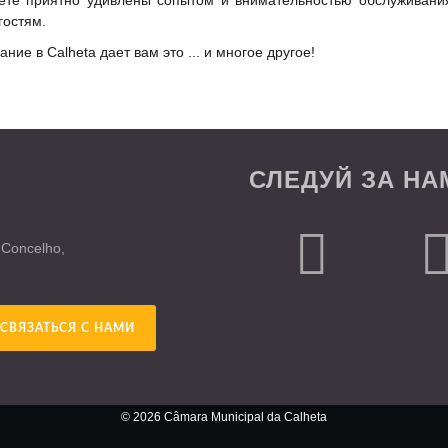
ете приятно удивлены сопытом и внимательностью обслуживани
гостям.
ние в Calheta дает вам это ... и многое другое!
СЛЕДУЙ ЗА НА
 Concelho,
СВЯЗАТЬСЯ С НАМИ
© 2026 Câmara Municipal da Calheta