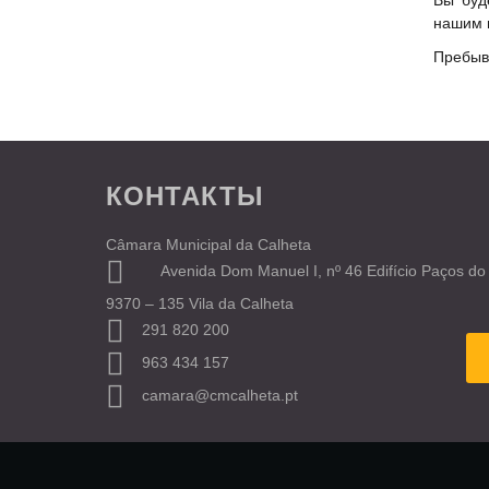
Вы буд
нашим 
Пребыва
КОНТАКТЫ
Câmara Municipal da Calheta
Avenida Dom Manuel I, nº 46 Edifício Paços do
9370 – 135 Vila da Calheta
291 820 200
963 434 157
camara@cmcalheta.pt