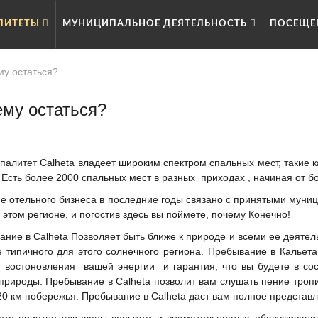
ЛИТЕТЫ
МУНИЦИПАЛЬНОЕ ДЕЯТЕЛЬНОСТЬ
ПОСЕЩЕ
му остаться?
му остаться?
алитет Calheta владеет широким спектром спальных мест, такие к
 Есть более 2000 спальных мест в разных приходах , начиная от б
ие отельного бизнеса в последние годы связано с принятыми муни
 этом регионе, и погостив здесь вы поймете, почему Конечно!
ние в Calheta Позволяет быть ближе к природе и всеми ее деятел
е типичного для этого солнечного региона. Пребывание в Калье
, востоновления вашей энергии и гарантия, что вы будете в со
природы. Пребывание в Calheta позволит вам слушать пение троп
0 км побережья. Пребывание в Calheta даст вам полное представле