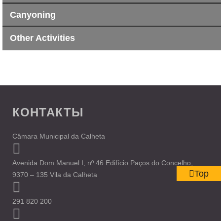
Canyoning
Other Activities
КОНТАКТЫ
Câmara Municipal da Calheta
Avenida Dom Manuel I, nº 46 Edifício Paços do Concelho,
Top
9370 – 135 Vila da Calheta
291 820 200