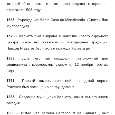
который был также местом первородства которое он
основал в 1503 году.
1535
- Учреждение Santa Casa da Misericórdia (Святой Дом
Милосердия)
1576
- Кальета был выбрана в качестве нового окружного
центра, из-за его важности и благородных традиций.
Приход Prazeres был частью прихода Кальета до
1733
, после чего там создался автономный дом
священника , королевским указом от 12 ноября того же
года.
1751
- Первый камень нынешней приходской церкви
Prazeres был помещен в ее фундамент.
1835
- Создание муниципия Кальета, каким мы его знаем
сегодня.
1896
- Tristão Vaz Teixeira Bettencourt da Câmara , был