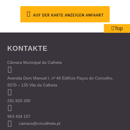
AUF DER KARTE ANZEIGEN ANFAHRT
Top
KONTAKTE
Câmara Municipal da Calheta
Avenida Dom Manuel I, nº 46 Edifício Paços do Concelho,
9370 – 135 Vila da Calheta
291 820 200
963 434 157
camara@cmcalheta.pt