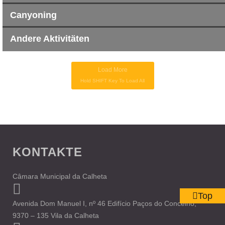
Canyoning
Andere Aktivitäten
Load More
Hold
SHIFT
Key To Load All
KONTAKTE
Câmara Municipal da Calheta
Top
Avenida Dom Manuel I, nº 46 Edifício Paços do Concelho,
9370 – 135 Vila da Calheta