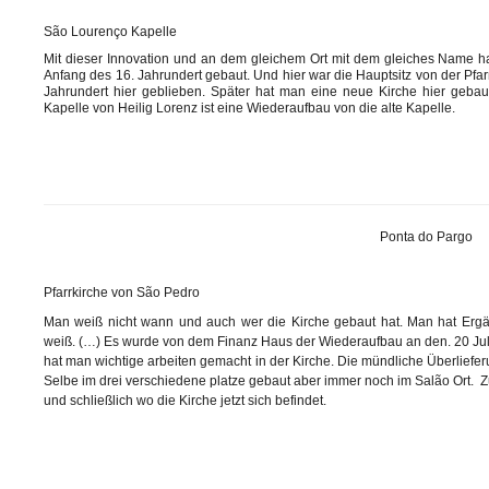
São Lourenço Kapelle
Mit dieser Innovation und an dem gleichem Ort mit dem gleiches Name 
Anfang des 16. Jahrundert gebaut. Und hier war die Hauptsitz von der Pfarr
Jahrundert hier geblieben. Später hat man eine neue Kirche hier geba
Kapelle von Heilig Lorenz ist eine Wiederaufbau von die alte Kapelle.
Ponta do Pargo
Pfarrkirche von São Pedro
Man weiß nicht wann und auch wer die Kirche gebaut hat. Man hat Erg
weiß. (…) Es wurde von dem Finanz Haus der Wiederaufbau an den. 20 Ju
hat man wichtige arbeiten gemacht in der Kirche. Die mündliche Überliefe
Selbe im drei verschiedene platze gebaut aber immer noch im Salão Ort. Z
und schließlich wo die Kirche jetzt sich befindet.