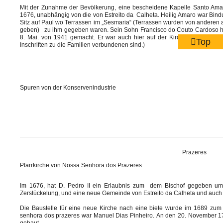
Mit der Zunahme der Bevölkerung, eine bescheidene Kapelle Santo Amaro
1676, unabhängig von die von Estreito da Calheta. Heilig Amaro war Bin
Sitz auf Paul wo Terrassen im „Sesmaria“ (Terrassen wurden von anderen a
geben) zu ihm gegeben waren. Sein Sohn Francisco do Couto Cardoso hat
8. Mai. von 1941 gemacht. Er war auch hier auf der Kirche begraben. (
Top
Inschriften zu die Familien verbundenen sind.)
Spuren von der Konservenindustrie
Prazeres
Pfarrkirche von Nossa Senhora dos Prazeres
Im 1676, hat D. Pedro II ein Erlaubnis zum
dem Bischof gegeben um
Zerstückelung, und eine neue Gemeinde von Estreito da Calheta und auch
Die Baustelle für eine neue Kirche nach eine biete wurde im 1689 z
senhora dos prazeres war Manuel Dias Pinheiro.
An den 20. November 17