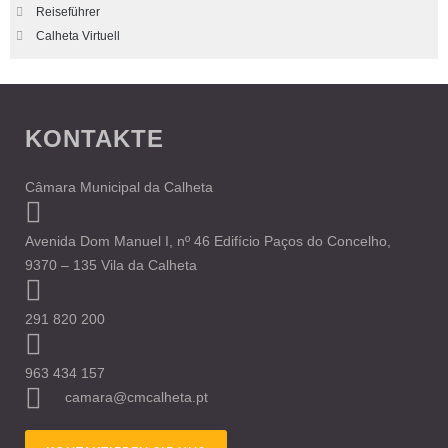
Reiseführer
Calheta Virtuell
KONTAKTE
Câmara Municipal da Calheta
Avenida Dom Manuel I, nº 46 Edifício Paços do Concelho,
9370 – 135 Vila da Calheta
291 820 200
963 434 157
camara@cmcalheta.pt