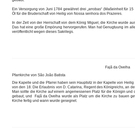
gebaut.
Ein Versorgung von Juni 1784 gewähret drei „arrobas“
(Maßeinheit für 15
Öl für die Bruderschaft von Heilig von Nossa senhora dos Prazeres.
In der Zeit von der Herrschaft von dem König Miguel, die Kirche wurde a
Das hat eine große Empörung hervorgerufen. Man hat Genugtuung im alle
veröffentlicht wegen dieses Sakrilegs.
Fajã da Ovelha
Pfarrkirche von São João Batista
Die Kapelle und die Pfarrei haben sein Hauptsitz in der Kapelle von Heilig 
von den 18. Die Erlaubnis von D. Catarina, Regent des Königreichs, an de
Man sollte die Kirche auf einem angemessenen Platz für die Königin und d
gebaut, und Fajã da Ovelha wurde als Platz um die Kirche zu bauen g
Kirche fertig und wann wurde gesegnet.